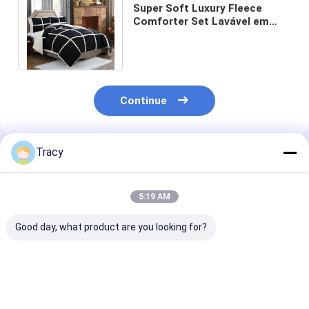
Super Soft Luxury Fleece
Comforter Set Lavável em
Máquina Quiltado com
Recheio de Poliéster
Continue
Tracy
Produtos Recomendados
5:19 AM
Good day, what product are you looking for?
Eco Luxe Silky
Conjunto Premium
Confortador d
Bamboo Comforter
Tencel Comforter
bambu sedoso