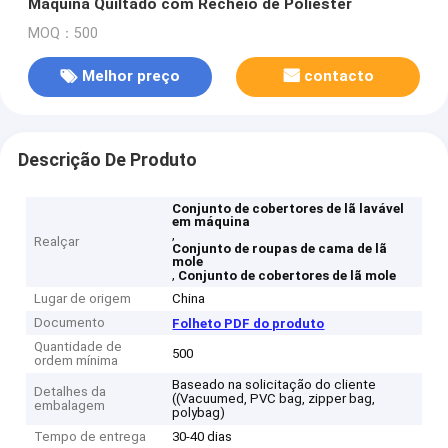
Máquina Quiltado com Recheio de Poliéster
MOQ：500
Melhor preço
contacto
Descrição De Produto
Conjunto de cobertores de lã lavável
em máquina
,
Realçar
Conjunto de roupas de cama de lã
mole
,
Conjunto de cobertores de lã mole
Lugar de origem
China
Documento
Folheto PDF do produto
Quantidade de
500
ordem mínima
Baseado na solicitação do cliente
Detalhes da
((Vacuumed, PVC bag, zipper bag,
embalagem
polybag)
Tempo de entrega
30-40 dias